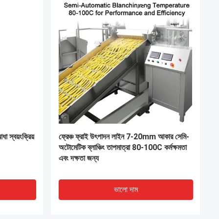
 ফল এবং সবজি
খাদ্য গ্রেড 304 স্টেইনলেস স্টীল স্বয়ংক্রিয় গভীর
ফ্রাইটার জন্য আলু আঙুল চিপস এবং প্যাস্ট
ভালো দাম