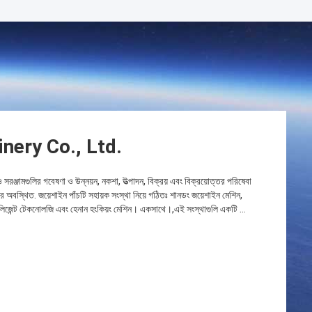
nery Co., Ltd.
 ও সরঞ্জামগুলির গবেষণা ও উন্নয়ন, নকশা, উত্পাদন, বিক্রয় এবং বিক্রয়োত্তর পরিষেবা
বস্থিত. জয়েশাইন পাঁচটি সহায়ক সংস্থা নিয়ে গঠিতঃ শানডং জয়েশাইন মেশিন,
টেলিজেন্ট টেকনোলজি এবং হেনান হংকিয়ং মেশিন। একসাথে।,এই সংস্থাগুলি একটি ...