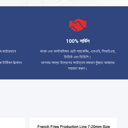
100% সার্ভিস
্টেম কঠোরভাবে
বাল্ক এবং কাস্টমাইজড ছোট প্যাকেজিং, এফওবি, সিআইএফ,
ডিডিউ এবং ডিডিপি।
টার্মিনাল উত্পাদন
আপনার সমস্ত উদ্বেগের সর্বোত্তম সমাধান খুঁজতে আমাদের
সহায়তা করুন।