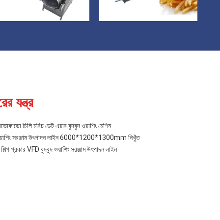
ের যন্ত্র
ভোকাডো চিলি মরিচ ডেট এয়ার বুদবুদ ওয়াশিং মেশিন
শিং সরঞ্জাম উৎপাদন লাইন 6000*1200*1300mm নিখুঁত
্প প্রকার VFD বুদবুদ ওয়াশিং সরঞ্জাম উৎপাদন লাইন