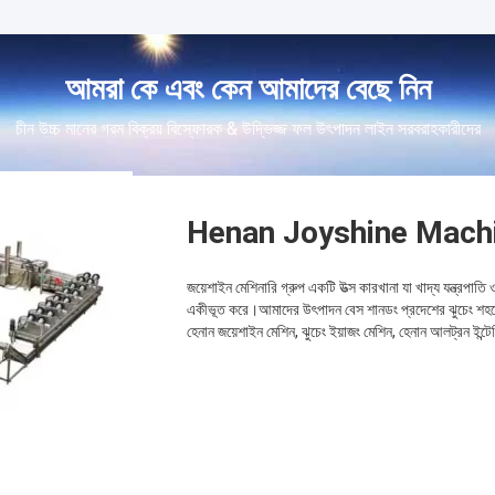
আমরা কে এবং কেন আমাদের বেছে নিন
চীন উচ্চ মানের গরম বিক্রয় বিস্ফোরক & উদ্ভিজ্জ ফল উৎপাদন লাইন সরবরাহকারীদের
Henan Joyshine Machi
জয়েশাইন মেশিনারি গ্রুপ একটি উত্স কারখানা যা খাদ্য যন্ত্রপাতি
একীভূত করে।আমাদের উৎপাদন বেস শানডং প্রদেশের ঝুচেং শহরে অ
হেনান জয়েশাইন মেশিন, ঝুচেং ইয়াজং মেশিন, হেনান আলট্রন ইন্