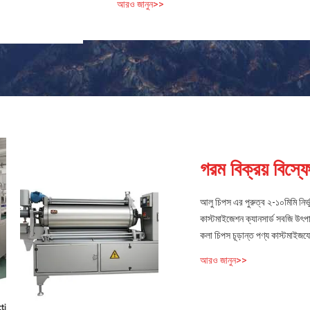
আরও জানুন>>
গরম বিক্রয় বিস্
আলু চিপস এর পুরুত্ব ২-১০মিমি নির্ভু
কাস্টমাইজেশন ক্যানসার্ড সবজি উৎপা
কলা চিপস চূড়ান্ত পণ্য কাস্টমাইজয
আরও জানুন>>