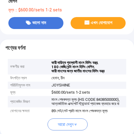
মেশিন
মূল্য：$600.00/sets 1-2 sets
ভালো দাম
এখন যোগাযোগ
পণ্যের বর্ণনা
,
ভারী দায়িত্ব গৃহস্থালী মাংস মিলিং যন্ত্র
লক্ষণীয় করা
,
180 কেজি/ঘন্টা মাংস হিলিং মেশিন
ভারী মাংসের জন্য জাতীয় মাংসের মিলিং যন্ত্র
উৎপত্তি স্থল
হেনান, চীন
পরিচিতিমুলক নাম
JOYSHINE
মূল্য
$600.00/sets 1-2 sets
মাংস পেষকদন্ত মূল্য (HS CODE 8438500000),
প্যাকেজিং বিবরণ
আন্তর্জাতিক এক্সপোর্ট স্ট্যান্ডার্ড প্যাকেজ ব্যবহার করে বা
যোগানের ক্ষমতা
89 সেট/সেট প্রতি মাসে মাংস পেষকদন্ত মূল্য
আরো দেখুন