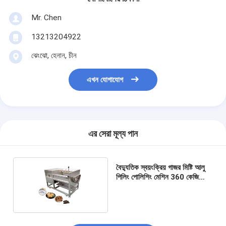
Mr. Chen
13213204922
ঝেংঝো, হেনান, চীন
এখন যোগাযোগ
এর সেরা মূল্য পান
বৈদ্যুতিক স্বয়ংক্রিয় গাজর মিষ্টি আলু
পিলিং পোলিশিং মেশিন 360 কেজি
সহজ অপারেট