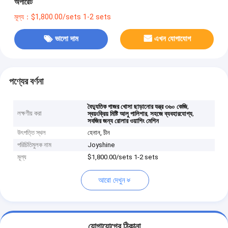
অপারেট
মূল্য：$1,800.00/sets 1-2 sets
ভালো দাম
এখন যোগাযোগ
পণ্যের বর্ণনা
,
বৈদ্যুতিক গাজর খোসা ছাড়ানোর যন্ত্র ৩৬০ কেজি
লক্ষণীয় করা
,
,
স্বয়ংক্রিয় মিষ্টি আলু পালিশার
সহজে ব্যবহারযোগ্য
সবজির জন্য রোলার ওয়াশিং মেশিন
উৎপত্তি স্থল
হেনান, চীন
পরিচিতিমুলক নাম
Joyshine
মূল্য
$1,800.00/sets 1-2 sets
আরো দেখুন
যোগাযোগের ঠিকানা