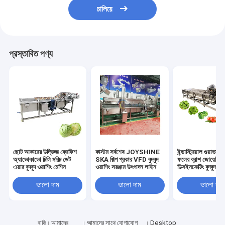
চালিয়ে
প্রস্তাবিত পণ্য
ছোট আকারের উদ্ভিজ্জ ক্রেফিশ
কাস্টম সর্বশেষ JOYSHINE
ইন্ডাস্ট্রিয়াল গুয়াভা সি
অ্যাভোকাডো চিলি মরিচ ডেট
SKA শিল্প প্রকার VFD বুদবুদ
ফলের ব্রাশ জোয়েশি
এয়ার বুদবুদ ওয়াশিং মেশিন
ওয়াশিং সরঞ্জাম উৎপাদন লাইন
ডিসইনফেক্টিং বুদবুদ ওয
ভালো দাম
ভালো দাম
ভালো দাম
বাড়ি
আমাদের
আমাদের সাথে যোগাযোগ
Desktop